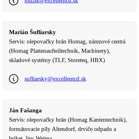
muzik@excellentcd.sk
Marián Šufliarsky
Servis: olepovačky hrán Homag, nárezové centrá
(Homag Plattenaufteiltechnik, Machinery),
skladové systémy (TLF, Storeteq, HBX)
sufliarsky@excellentcd.sk
Ján Fašanga
Servis: olepovačky hrán (Homag Kantentechnik),
formátovacie píly Altendorf, drviče odpadu a
briket. lisy Weima