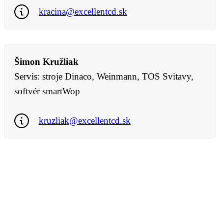
kracina@excellentcd.sk
Šimon Kružliak
Servis: stroje Dinaco, Weinmann, TOS Svitavy,
softvér smartWop
kruzliak@excellentcd.sk