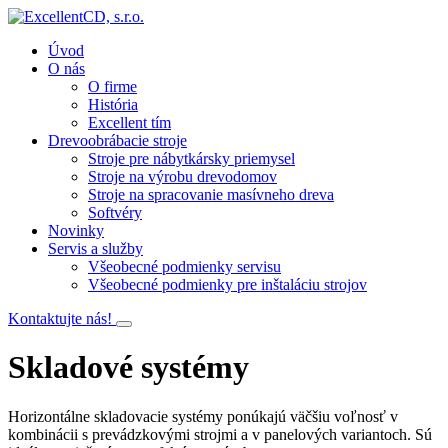
Úvod
O nás
O firme
História
Excellent tím
Drevoobrábacie stroje
Stroje pre nábytkársky priemysel
Stroje na výrobu drevodomov
Stroje na spracovanie masívneho dreva
Softvéry
Novinky
Servis a služby
Všeobecné podmienky servisu
Všeobecné podmienky pre inštaláciu strojov
Kontaktujte nás!
Skladové systémy
Horizontálne skladovacie systémy ponúkajú väčšiu voľnosť v
kombinácii s prevádzkovými strojmi a v panelových variantoch. Sú