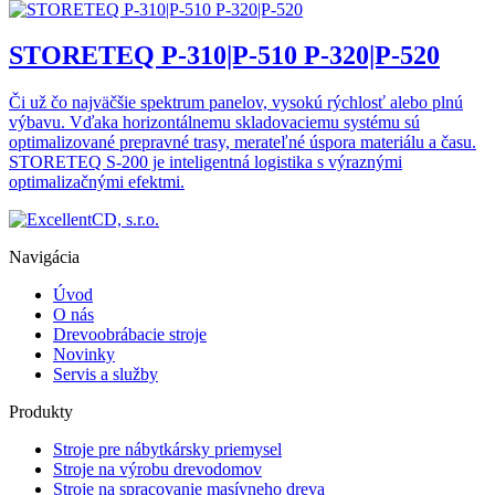
STORETEQ P-310|P-510 P-320|P-520
Či už čo najväčšie spektrum panelov, vysokú rýchlosť alebo plnú
výbavu. Vďaka horizontálnemu skladovaciemu systému sú
optimalizované prepravné trasy, merateľné úspora materiálu a času.
STORETEQ S-200 je inteligentná logistika s výraznými
optimalizačnými efektmi.
Navigácia
Úvod
O nás
Drevoobrábacie stroje
Novinky
Servis a služby
Produkty
Stroje pre nábytkársky priemysel
Stroje na výrobu drevodomov
Stroje na spracovanie masívneho dreva