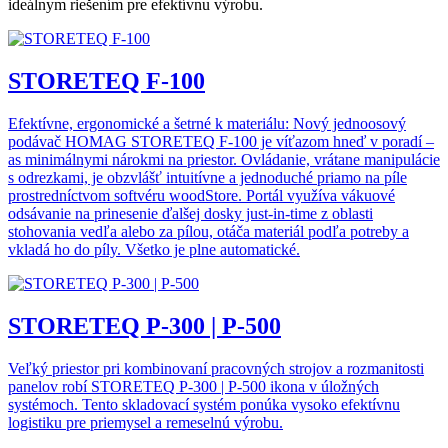
ideálnym riešením pre efektívnu výrobu.
STORETEQ F-100
Efektívne, ergonomické a šetrné k materiálu: Nový jednoosový
podávač HOMAG STORETEQ F-100 je víťazom hneď v poradí –
as minimálnymi nárokmi na priestor. Ovládanie, vrátane manipulácie
s odrezkami, je obzvlášť intuitívne a jednoduché priamo na píle
prostredníctvom softvéru woodStore. Portál využíva vákuové
odsávanie na prinesenie ďalšej dosky just-in-time z oblasti
stohovania vedľa alebo za pílou, otáča materiál podľa potreby a
vkladá ho do píly. Všetko je plne automatické.
STORETEQ P-300 | P-500
Veľký priestor pri kombinovaní pracovných strojov a rozmanitosti
panelov robí STORETEQ P-300 | P-500 ikona v úložných
systémoch. Tento skladovací systém ponúka vysoko efektívnu
logistiku pre priemysel a remeselnú výrobu.